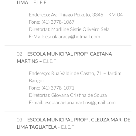
LIMA
– E.I.E.F
Endereço: Av. Thiago Peixoto, 3345 – KM 04
Fone: (41) 3978-1067
Diretor(a): Marlline Sistie Oliveiro Sela
E-Mail: escolaaracy@hotmail.com
02 –
ESCOLA MUNICIPAL PROFª CAETANA
MARTINS –
E.I.E.F
Endereço: Rua Valdir de Castro, 71 – Jardim
Barigui
Fone: (41) 3978-1071
Diretor(a): Giovana Cristina de Souza
E-mail: escolacaetanamartins@gmail.com
03 –
ESCOLA MUNICIPAL PROFª. CLEUZA MARI DE
LIMA TAGLIATELA
- E.I.E.F