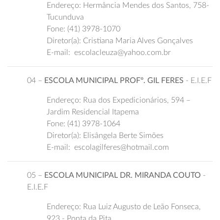
Endereço: Hermância Mendes dos Santos, 758-
Tucunduva
Fone: (41) 3978-1070
Diretor(a): Cristiana Maria Alves Gonçalves
E-mail: escolacleuza@yahoo.com.br
04 –
ESCOLA MUNICIPAL PROFº. GIL FERES
- E.I.E.F
Endereço: Rua dos Expedicionários, 594 –
Jardim Residencial Itapema
Fone: (41) 3978-1064
Diretor(a): Elisângela Berte Simões
E-mail: escolagilferes@hotmail.com
05 –
ESCOLA MUNICIPAL DR. MIRANDA COUTO
-
E.I.E.F
Endereço: Rua Luiz Augusto de Leão Fonseca,
923 - Ponta da Pita