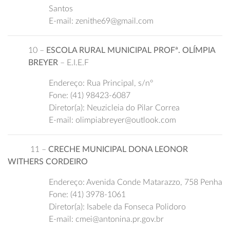
Santos
E-mail: zenithe69@gmail.com
10 –
ESCOLA RURAL MUNICIPAL PROFª. OLÍMPIA
BREYER
– E.I.E.F
Endereço: Rua Principal, s/nº
Fone: (41) 98423-6087
Diretor(a): Neuzicleia do Pilar Correa
E-mail: olimpiabreyer@outlook.com
11 –
CRECHE MUNICIPAL DONA LEONOR
WITHERS CORDEIRO
Endereço: Avenida Conde Matarazzo, 758 Penha
Fone: (41) 3978-1061
Diretor(a): Isabele da Fonseca Polidoro
E-mail: cmei@antonina.pr.gov.br