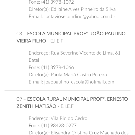
Fone: (41) 3978-1072
Diretor(a): Edilaine Alves Pinheiro da Silva
E-mail: octaviosecundino@yahoo.com.br
08 –
ESCOLA MUNICIPAL PROFº. JOÃO PAULINO
VIEIRA FILHO
- E.I.E.F
Endereço: Rua Severino Vicente de Lima, 61 –
Batel
Fone: (41) 3978-1066
Diretor(a): Paula Mariá Castro Pereira
E-mail: joaopaulino_escola@hotmail.com
09 –
ESCOLA RURAL MUNICIPAL PROFº. ERNESTO
ZENITH MATISÃO
- E.I.E.F
Endereço: Vila Rio do Cedro
Fone: (41) 98423-0277
Diretor(a): Elisandra Cristina Cruz Machado dos