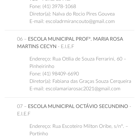
Fone: (41) 3978-1068
Diretor(a): Nalva do Rocio Pires Gouvea
E-mail: escoladrmirancouto@gmail.com
06 –
ESCOLA MUNICIPAL PROFª. MARIA ROSA
MARTINS CECYN
- E.I.E.F
Endereço: Rua Otília de Souza Ferrarini, 60 –
Pinheirinho
Fone: (41) 98409-6690
Diretor(a): Fabiana das Graças Souza Cerqueira
E-mail: escolamariarosac2021@gmail.com
07 –
ESCOLA MUNICIPAL OCTÁVIO SECUNDINO
-
E.I.E.F
Endereço: Rua Escoteiro Milton Oribe, s/nº. –
Portinho