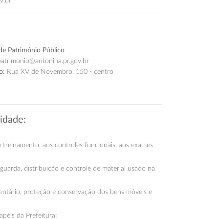
v.br
de Patrimônio Público
atrimonio@antonina.pr.gov.br
o:
Rua XV de Novembro, 150 - centro
lidade:
ao treinamento, aos controles funcionais, aos exames
, guarda, distribuição e controle de material usado na
nventário, proteção e conservação dos bens móveis e
apéis da Prefeitura;