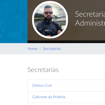
Secretari
Administ
Home
Secretarias
Secretarias
Defesa Civil
Gabinete da Prefeita