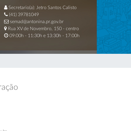
Secretario(a): Jetro Santos Calisto
(41) 39781049
semad@antonina.pr.gov.br
Rua XV de Novembro, 150 - centro
09:00h - 11:30h e 13:30h - 17:00h
ração