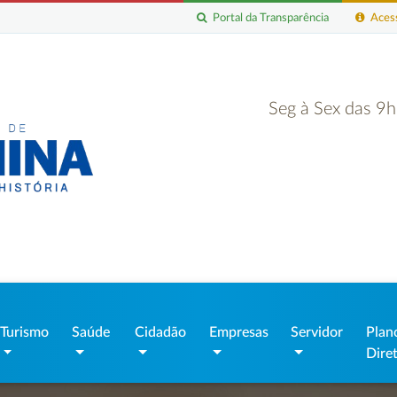
Portal da Transparência
Acess
Seg à Sex das 9
Turismo
Saúde
Cidadão
Empresas
Servidor
Plan
Dire