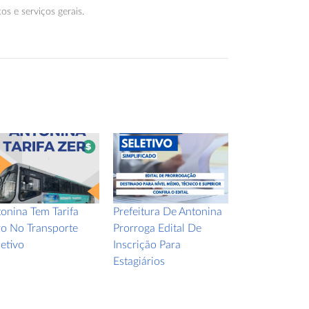
s e serviços gerais.
onina Tem Tarifa
Prefeitura De Antonina
Prefeitura De
o No Transporte
Prorroga Edital De
Divulga Resul
etivo
Inscrição Para
Preliminar Do
Estagiários
Seletivo De A
Em...