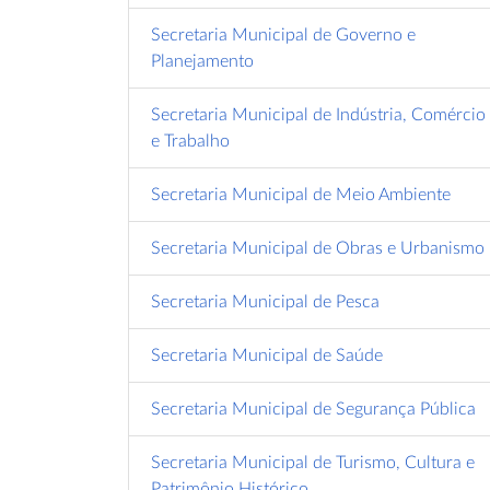
Secretaria Municipal de Governo e
Planejamento
Secretaria Municipal de Indústria, Comércio
e Trabalho
Secretaria Municipal de Meio Ambiente
Secretaria Municipal de Obras e Urbanismo
Secretaria Municipal de Pesca
a De Antonina
Prefeitura De Antonina
Antonina Tem Tarifa
Secretaria Municipal de Saúde
Edital De
Divulga Resultado
Zero No Transporte
 Para
Preliminar Do Processo
Coletivo
Secretaria Municipal de Segurança Pública
os
Seletivo De Agente
Em...
Secretaria Municipal de Turismo, Cultura e
Patrimônio Histórico