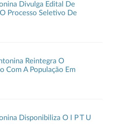
onina Divulga Edital De
O Processo Seletivo De
ntonina Reintegra O
o Com A População Em
nina Disponibiliza O I P T U