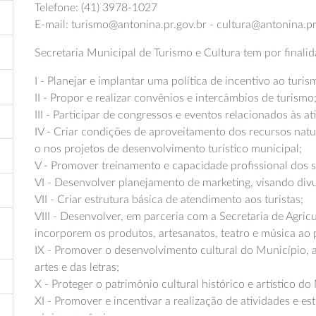
Telefone: (41) 3978-1027
E-mail: turismo@antonina.pr.gov.br - cultura@antonina.pr
Secretaria Municipal de Turismo e Cultura tem por finalid
I - Planejar e implantar uma política de incentivo ao turis
II - Propor e realizar convênios e intercâmbios de turismo
III - Participar de congressos e eventos relacionados às at
IV - Criar condições de aproveitamento dos recursos natur
o nos projetos de desenvolvimento turístico municipal;
V - Promover treinamento e capacidade profissional dos s
VI - Desenvolver planejamento de marketing, visando divu
VII - Criar estrutura básica de atendimento aos turistas;
VIII - Desenvolver, em parceria com a Secretaria de Agr
incorporem os produtos, artesanatos, teatro e música ao p
IX - Promover o desenvolvimento cultural do Município, a
artes e das letras;
X - Proteger o patrimônio cultural histórico e artístico do
XI - Promover e incentivar a realização de atividades e est