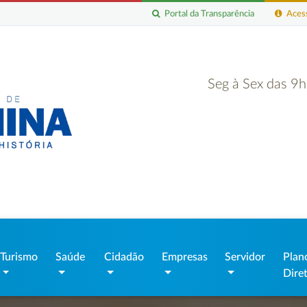
Portal da Transparência
Acess
Seg à Sex das 9
Turismo
Saúde
Cidadão
Empresas
Servidor
Plan
Dire