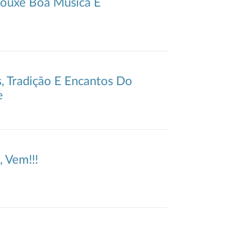
ouxe Boa Música E
, Tradição E Encantos Do
e
 Vem!!!