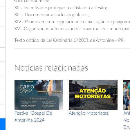
sócio econômica;
XII - Incentivar e proteger o artista e o artesão;
XIII - Documentar as artes populares;
XIV - Promover, com regularidade e execução de programa
XV - Organizar, manter e supervisionar museus municipai
Texto obtido da Lei Ordinária 6/2001 de Antonina - PR.
Notícias relacionadas
a
Festival Gospel De
Atenção Motoristas!
Ant
Antonina 2024
No 
Cru