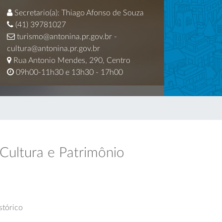
Secretario(a): Thiago Afonso de Souza
(41) 39781027
turismo@antonina.pr.gov.br -
cultura@antonina.pr.gov.br
Rua Antonio Mendes, 290, Centro
09h00-11h30 e 13h30 - 17h00
 Cultura e Patrimônio
stórico