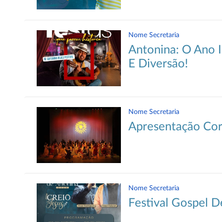
Nome Secretaria
Antonina: O Ano I
E Diversão!
Nome Secretaria
Apresentação Co
Nome Secretaria
Festival Gospel 