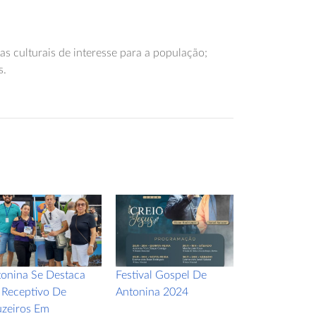
s culturais de interesse para a população;
s.
onina Se Destaca
Festival Gospel De
Atenção Motor
Receptivo De
Antonina 2024
zeiros Em