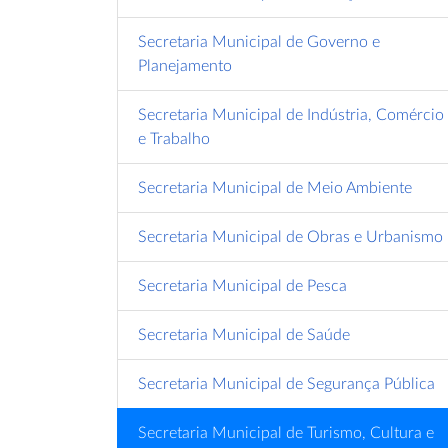
Secretaria Municipal de Governo e
Planejamento
Secretaria Municipal de Indústria, Comércio
e Trabalho
Secretaria Municipal de Meio Ambiente
Secretaria Municipal de Obras e Urbanismo
Secretaria Municipal de Pesca
Secretaria Municipal de Saúde
Secretaria Municipal de Segurança Pública
Gospel De
Atenção Motoristas!
Antonina Se Destac
 2024
No Receptivo De
Secretaria Municipal de Turismo, Cultura e
Cruzeiros Em