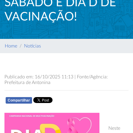
SÁBADO É DIA D DE
VACINAÇÃO!
Home
Notícias
Publicado em: 16/10/2025 11:13 | Fonte/Agência:
Prefeitura de Antonina
Compartilhar
WHATSAPP
Neste