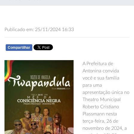
Publicado em: 25/11/2024 16:33
Compartilhar
WHATSAPP
A Prefeitura de
Antonina convida
você e sua família
para uma
apresentação única no
Theatro Municipal
Roberto Cristiano
Plassmann nesta
terça-feira, 26 de
novembro de 2024, a