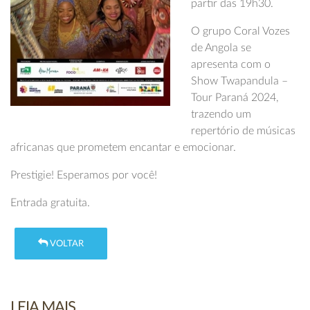
partir das 19h30.
O grupo Coral Vozes
de Angola se
apresenta com o
Show Twapandula –
Tour Paraná 2024,
trazendo um
repertório de músicas
africanas que prometem encantar e emocionar.
Prestigie! Esperamos por você!
Entrada gratuita.
VOLTAR
LEIA MAIS