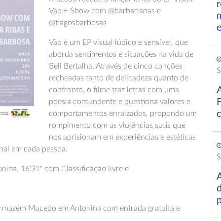
r
Vão + Show com @barbarianas e
@tiagosbarbosas
Vão é um EP visual lúdico e sensível, que
aborda sentimentos e situações na vida de
Beli Bertalha. Através de cinco canções
S
recheadas tanto de delicadeza quanto de
confronto, o filme traz letras com uma
poesia contundente e questiona valores e
comportamentos enraizados, propondo um
rompimento com as violências sutis que
nos aprisionam em experiências e estéticas
inal em cada pessoa.
S
ina, 16'31" com Classificação livre e
A
d
Armazém Macedo em Antonina com entrada gratuita e