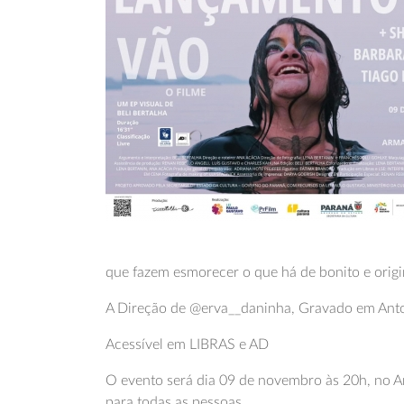
que fazem esmorecer o que há de bonito e orig
A Direção de @erva__daninha, Gravado em Anton
Acessível em LIBRAS e AD
O evento será dia 09 de novembro às 20h, no 
para todas as pessoas