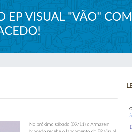
 EP VISUAL "VÃO" CO
ACEDO!
L
S
No próximo sábado (09/11) o Armazém
Macedo recebe o lançamento do EP Visual