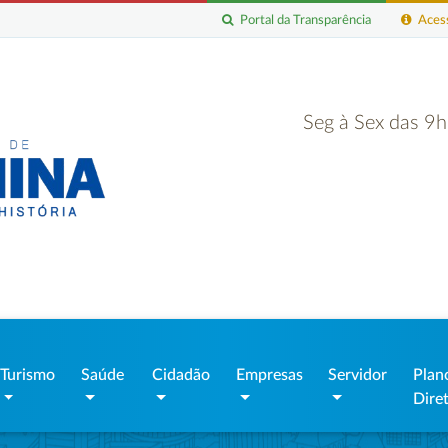
Portal da Transparência
Acess
Seg à Sex das 9
Turismo
Saúde
Cidadão
Empresas
Servidor
Plan
Dire