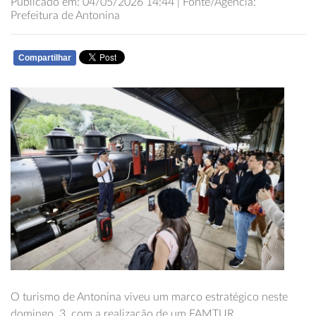
Publicado em: 04/05/2026 14:44 | Fonte/Agência:
Prefeitura de Antonina
Compartilhar
WHATSAPP
O turismo de Antonina viveu um marco estratégico neste
domingo, 3, com a realização de um FAMTUR